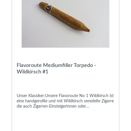
unsere erstes Produkt ohne Veredelung durch
Spirituosen - die leichte Note des fränkischen Tabaks
kommt dadurch noch besser zur Geltung.
Flavoroute Mediumfiller Torpedo -
Wildkirsch #1
Unser Klassiker:Unsere Flavoroute No 1 Wildkirsch ist
eine handgerollte und mit Wildkirsch veredelte Zigarre
die auch Zigarren-EinsteigerInnen oder
GelegenheitsraucherInnen begeistert.Sie hat eine
Länge von ca. 156 mm und einen maximalen
Durchmesser von ca. 22 mm und bietet für ca. 30 bis
40 Minuten Rauchgenuß.Schon im kalten Zustand