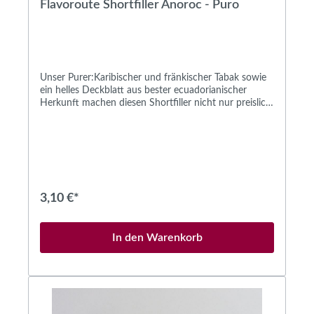
Flavoroute Shortfiller Anoroc - Puro
Unser Purer:Karibischer und fränkischer Tabak sowie
ein helles Deckblatt aus bester ecuadorianischer
Herkunft machen diesen Shortfiller nicht nur preislich,
sondern auch geschmacklich interessant.
Bemerkenswert ist auch, dass das Umblatt aus
Deutschland stammt, nämlich aus der klimatisch
begünstigten Pfalz. Dieser Shortfiller ist locker gerollt,
brennt daher willig und ganz gleichmäßig ab und
entwickelt niemals eine unangenehme Schärfe. Mild
auf der Zunge und mit einer beschwingten Leichtigkeit
3,10 €*
der Aromen ist die Flavoroute Puro - Anoroc eine
richtig schöne und kleine Zigarre für den Alltag.
Zugleich ist sie Einsteigern wärmstens zu empfehlen.
In den Warenkorb
Mit einer Länge von 128 Millimetern und einem
Durchmesser von 16 Millimetern dauert das
Rauchvergnügen ca. eine halbe Stunde lang (Der
Begriff ist Anoroc ist unsere eigene Wortschöpfung.
Wer wissen möchte wie wir darauf gekommen sind,
lese den Begriff von hinten) .Gleichzeitig ist der Puro