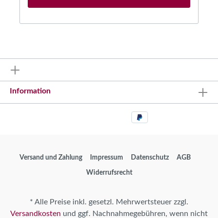
Mit einer Länge von 128 Millimetern und einem
Durchmesser von 16 Millimetern dauert das
Rauchvergnügen ca. eine halbe Stunde lang (Der
Begriff ist Anoroc ist unsere eigene Wortschöpfung.
Wer wissen möchte wie wir darauf gekommen sind,
lese den Begriff von hinten) .Gleichzeitig ist der Puro
unsere erstes Produkt ohne Veredelung durch
Spirituosen - die leichte Note des fränkischen Tabaks
kommt dadurch noch besser zur Geltung.
Information
Versand und Zahlung
Impressum
Datenschutz
AGB
Widerrufsrecht
* Alle Preise inkl. gesetzl. Mehrwertsteuer zzgl.
Versandkosten
und ggf. Nachnahmegebühren, wenn nicht