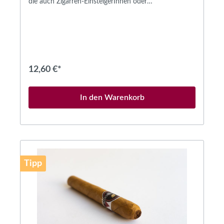
die auch Zigarren-EinsteigerInnen oder
GelegenheitsraucherInnen begeistert.Sie hat eine
Länge von ca. 156 mm und einen maximalen
Durchmesser von ca. 22 mm und bietet für ca. 30 bis
40 Minuten Rauchgenuß.Schon im kalten Zustand
verströmt unser äußerst leichter Wildkirsch-Torpedo
eine deutliche und sehr angenehme Kirsch-Note, die
einmal entzündet bis zum Ende anhält. Der
12,60 €*
Nebenstromrauch hat ein sehr mildes Fruchtaroma,
was vielfach sogar dem Nachbarn am Nebentisch
einen wohlwollenden und neugierigen Blick entlockt.
In den Warenkorb
Der Einlage-Tabak ist eine Premium-Mediumfiller-
Mischung aus Burley- und Dark-Air-Cured-Tabaken
die überwiegend aus der Dominikanischen Republik
stammen, begleitet von einem Anteil fränkischem
Tabak aus der traditionellen Tabak-Region südlich von
Nürnberg.Das Java-Umblatt ist von einem
Connecticut-Shade-Deckblatt umwickelt. Als
Tipp
Kooperationspartner für unsere Wildkirsch No 1,
konnten wir die Edelbrennerei Gebr. J. & M. Ziegler
GmbH aus Freudenberg in Mainfranken gewinnen.
Die Zigarre wird exklusiv für Flavoroute komplett in
Deutschland gefertigt und wird in der
wunderschönen Eco-Pack-Verpackung geliefert, der
ebenfalls in Deutschland produziert wird. Das